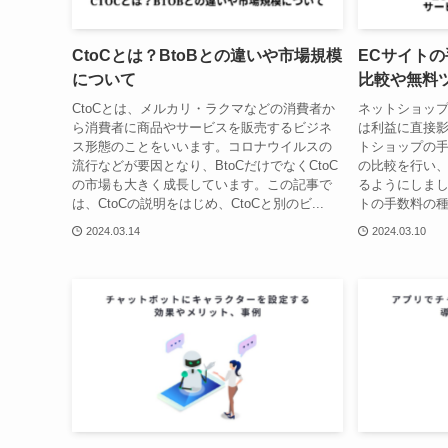
CtoCとは？BtoBとの違いや市場規模
ECサイト
について
比較や無料
CtoCとは、メルカリ・ラクマなどの消費者か
ネットショッ
ら消費者に商品やサービスを販売するビジネ
は利益に直接
ス形態のことをいいます。コロナウイルスの
トショップの
流行などが要因となり、BtoCだけでなくCtoC
の比較を行い
の市場も大きく成長しています。この記事で
るようにしまし
は、CtoCの説明をはじめ、CtoCと別のビ...
トの手数料の種
2024.03.14
2024.03.10