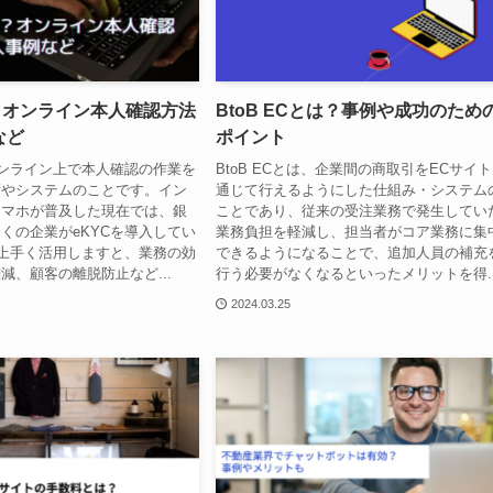
？オンライン本人確認方法
BtoB ECとは？事例や成功のため
など
ポイント
オンライン上で本人確認の作業を
BtoB ECとは、企業間の商取引をECサイ
術やシステムのことです。イン
通じて行えるようにした仕組み・システム
スマホが普及した現在では、銀
ことであり、従来の受注業務で発生してい
くの企業がeKYCを導入してい
業務負担を軽減し、担当者がコア業務に集
を上手く活用しますと、業務の効
できるようになることで、追加人員の補充
減、顧客の離脱防止など...
行う必要がなくなるといったメリットを得..
2024.03.25