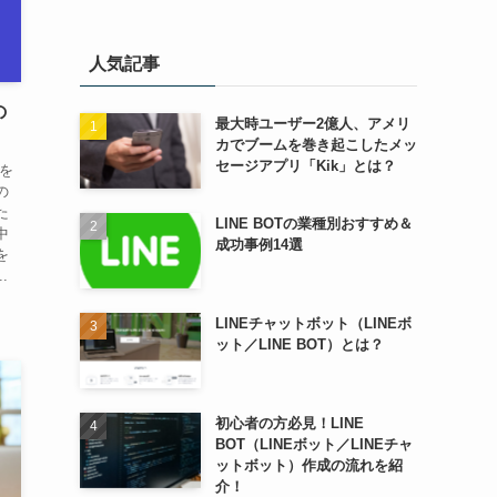
人気記事
の
最大時ユーザー2億人、アメリ
カでブームを巻き起こしたメッ
セージアプリ「Kik」とは？
トを
の
た
LINE BOTの業種別おすすめ＆
中
成功事例14選
を
.
LINEチャットボット（LINEボ
ット／LINE BOT）とは？
初心者の方必見！LINE
BOT（LINEボット／LINEチャ
ットボット）作成の流れを紹
介！