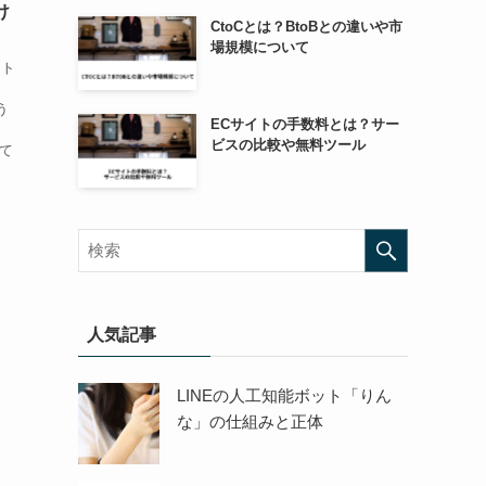
け
CtoCとは？BtoBとの違いや市
場規模について
フト
、
う
ECサイトの手数料とは？サー
ビスの比較や無料ツール
きて
人気記事
LINEの人工知能ボット「りん
な」の仕組みと正体