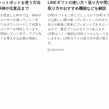
ャットボットを使う方法
LINEギフトの使い方！送り方や受
事例や注意点まで
取り方やおすすめ機能などを解説
が普及した昨今では、Webサ
LINEギフトをご存じでしょうか？LINEギ
るユーザーが減っていく一方
とは新しい贈り物（プレゼント）の方法で
プリをダウンロードして何度も
友人や家族に簡単にプレゼントできるとい
るユーザーが増加しています。
もので、最近ブームになりつつあります。
が増加していく中で、アプリ内
LINEはごく一般的なSNSツールとなって
ットを導入する企業が増加し
いますが、LINEギフトの送り方や受け取り
方...
2024.02.07