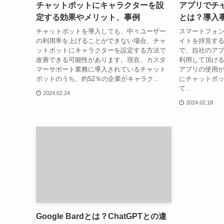
チャットボットにキャラクターを設
アプリでチ
定する効果やメリット、事例
とは？導入
チャットボットを導入しても、中々ユーザー
スマートフォン
の利用率を上げることができない場合、チャ
イトを拝見す
ットボットにキャラクターを設定する方法で
で、自社のア
改善できる可能性があります。現在、カスタ
利用して頂け
マーサポート業務に導入されているチャット
アプリの使用
ボットのうち、約52％の企業がキャラク...
にチャットボ
て...
2024.02.24
2024.02.18
Google Bardとは？ChatGPTとの違