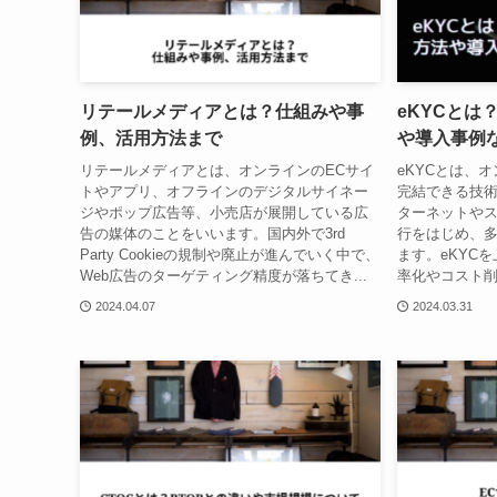
リテールメディアとは？仕組みや事
eKYCとは
例、活用方法まで
や導入事例
リテールメディアとは、オンラインのECサイ
eKYCとは、
トやアプリ、オフラインのデジタルサイネー
完結できる技
ジやポップ広告等、小売店が展開している広
ターネットや
告の媒体のことをいいます。国内外で3rd
行をはじめ、多
Party Cookieの規制や廃止が進んでいく中で、
ます。eKYC
Web広告のターゲティング精度が落ちてき...
率化やコスト削
2024.04.07
2024.03.31