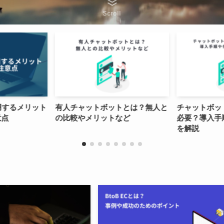
Scroll
ットとは？無人と
チャットボットの導入準備は何が
【2021
トなど
必要？導入手順や作成のポイント
ット事例1
を解説
ー選定方