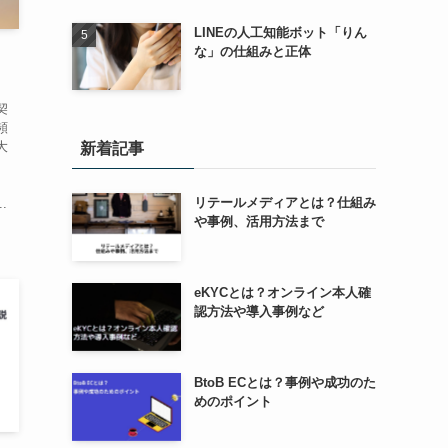
LINEの人工知能ボット「りん
な」の仕組みと正体
契
頻
大
新着記事
。
リテールメディアとは？仕組み
.
や事例、活用方法まで
eKYCとは？オンライン本人確
認方法や導入事例など
BtoB ECとは？事例や成功のた
めのポイント