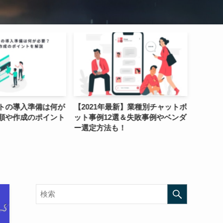
年最新】業種別チャットボ
ECサイトのリピーター獲得施策
チャ
2選＆失敗事例やベンダ
とは？リピート率を高める具体的
は？
法も！
な施策から成功事例まで
つに