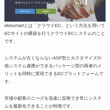
ebisumart
とは「クラウド
EC
」という方法を用いて
EC
サイトの構築を行うクラウド
EC
システムのこと
です。
システムが古くならない
ASP
型とカスタマイズや
他システム連携ができるパッケージ型の両者のメ
リットを同時に実現できる
EC
プラットフォームで
す。
市場や顧客のニーズを迅速に反映でき常にシステ
ムを最新化できることが特徴です。