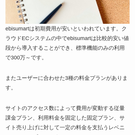
ebisumart
は初期費用が安いといわれています。ク
ラウド
EC
システムの中で
ebisumart
は比較的安い値
段から導入することができ、標準機能のみの利用
で
300
万～です。
またユーザーに合わせた
3
種の料金プランがありま
す。
サイトのアクセス数によって費用が変動する従量
課金プラン、利用料金を固定した固定プラン、サ
イト売り上げに対して一定の料金を支払うレベニ