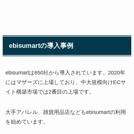
ebisumart
の導入事例
ebisumart
は
650
社から導入されています。
2020
年
にはマザーズに上場しており、中大規模向け
EC
サ
イト構築市場では
2
番目の上場です。
大手アパレル、雑貨用品店なども
ebisumart
の利用
を始めています。